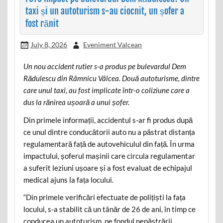
taxi și un autoturism s-au ciocnit, un șofer a
fost rănit
July 8, 2026
Eveniment Valcean
Un nou accident rutier s-a produs pe bulevardul Dem
Rădulescu din Râmnicu Vâlcea. Două autoturisme, dintre
care unul taxi, au fost implicate într-o coliziune care a
dus la rănirea ușoară a unui șofer.
Din primele informații, accidentul s-ar fi produs după
ce unul dintre conducătorii auto nu a păstrat distanța
regulamentară față de autovehiculul din față. În urma
impactului, șoferul mașinii care circula regulamentar
a suferit leziuni ușoare și a fost evaluat de echipajul
medical ajuns la fața locului.
“Din primele verificări efectuate de polițiști la fața
locului, s-a stabilit că un tânăr de 26 de ani, în timp ce
conducea un autoturism, pe fondul nepăstrării