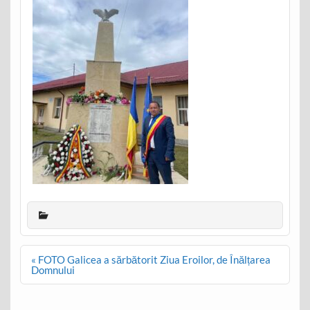
Post
« FOTO Galicea a sărbătorit Ziua Eroilor, de Înălțarea
navigation
Domnului