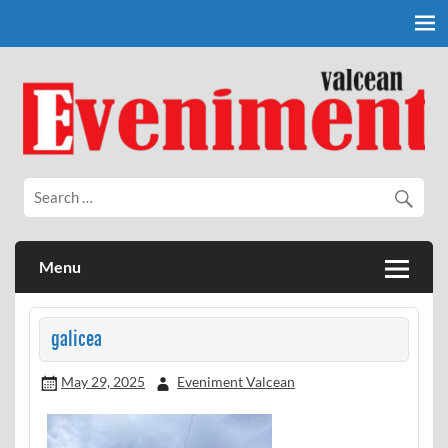
Skip
to
content
Eveniment Valcean
Menu
galicea
May 29, 2025
Eveniment Valcean