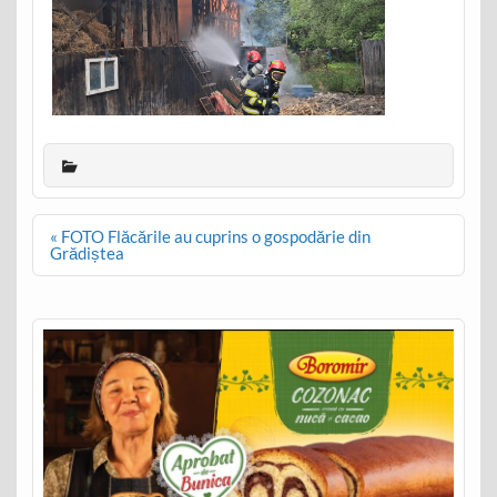
Post
« FOTO Flăcările au cuprins o gospodărie din
navigation
Grădiștea