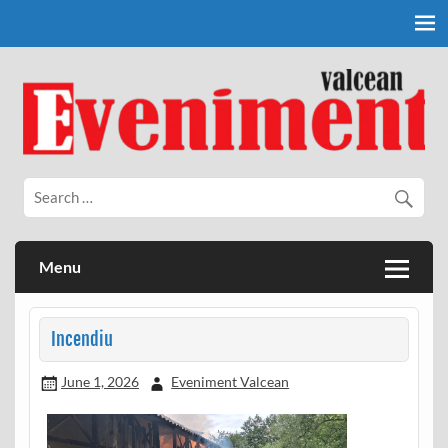
Skip
to
content
Eveniment Valcean
Menu
Incendiu
June 1, 2026
Eveniment Valcean