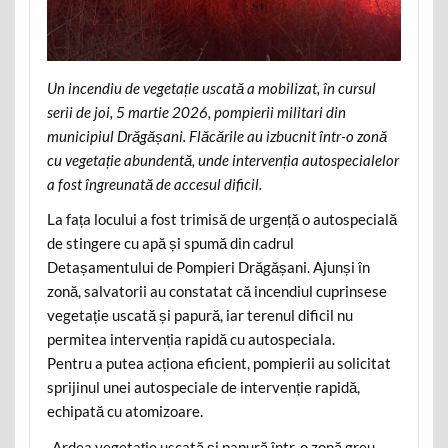
Un incendiu de vegetație uscată a mobilizat, în cursul
serii de joi, 5 martie 2026, pompierii militari din
municipiul Drăgășani. Flăcările au izbucnit într-o zonă
cu vegetație abundentă, unde intervenția autospecialelor
a fost îngreunată de accesul dificil.
La fața locului a fost trimisă de urgență o autospecială
de stingere cu apă și spumă din cadrul
Detașamentului de Pompieri Drăgășani. Ajunși în
zonă, salvatorii au constatat că incendiul cuprinsese
vegetație uscată și papură, iar terenul dificil nu
permitea intervenția rapidă cu autospeciala.
Pentru a putea acționa eficient, pompierii au solicitat
sprijinul unei autospeciale de intervenție rapidă,
echipată cu atomizoare.
„Ardea vegetație uscată și papură într-o zonă greu