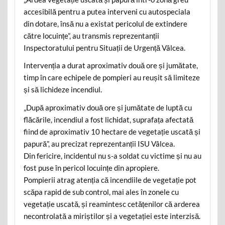
accesibilă pentru a putea interveni cu autospeciala
din dotare, însă nu a existat pericolul de extindere
către locuințe”, au transmis reprezentanții
Inspectoratului pentru Situații de Urgență Vâlcea.
Intervenția a durat aproximativ două ore și jumătate,
timp în care echipele de pompieri au reușit să limiteze
și să lichideze incendiul.
„După aproximativ două ore și jumătate de luptă cu
flăcările, incendiul a fost lichidat, suprafața afectată
fiind de aproximativ 10 hectare de vegetație uscată și
papură”, au precizat reprezentanții ISU Vâlcea.
Din fericire, incidentul nu s-a soldat cu victime și nu au
fost puse în pericol locuințe din apropiere.
Pompierii atrag atenția că incendiile de vegetație pot
scăpa rapid de sub control, mai ales în zonele cu
vegetație uscată, și reamintesc cetățenilor că arderea
necontrolată a miriștilor și a vegetației este interzisă.