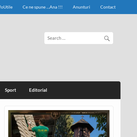
foUtile
Ce ne spune …Ana !!!
Anunturi
Contact
Sport
Editorial