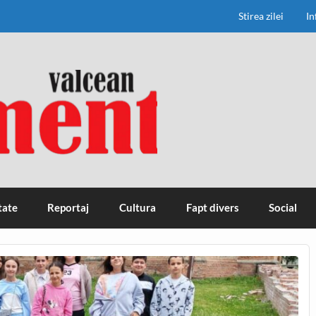
Stirea zilei
In
tate
Reportaj
Cultura
Fapt divers
Social