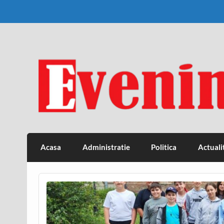
Skip
to
content
Eveniment Valcean
Acasa
Administratie
Politica
Actuali