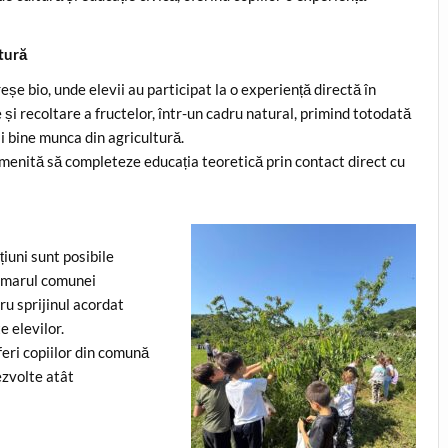
ltură
eșe bio, unde elevii au participat la o experiență directă în
 și recoltare a fructelor, într-un cadru natural, primind totodată
ai bine munca din agricultură.
 menită să completeze educația teoretică prin contact direct cu
țiuni sunt posibile
Primarul comunei
u sprijinul acordat
e elevilor.
feri copiilor din comună
ezvolte atât