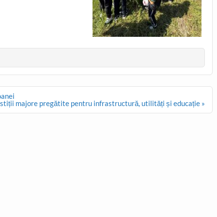
oanei
tiții majore pregătite pentru infrastructură, utilități și educație »