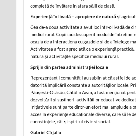
completă de învățare în afara sălii de clasă.
Experiență în livadă – apropiere de natură și agricu
Cea de-a doua activitate a avut loc într-o livadă de cir
mediul rural. Copiii au descoperit modul de întreținere
ocazia de a interacționa cu gazdele și de a înțelege m
Activitatea a fost apreciată ca o experiență practică,
natura și activitățile specifice mediului rural.
Sprijin din partea administrației locale
Reprezentanții comunității au subliniat că astfel de ac
datorită implicării constante a autorităților locale. 
Păușești-Otăsău, Cătălin Avan, a fost menționat pentr
dezvoltării și susținerii activităților educative dedicat
Inițiativele sunt parte dintr-un efort mai amplu de a o
acces la experiențe educaționale diverse, care să le d
cunoștințele, cât și spiritul civic și social.
Gabriel Cîrjaliu