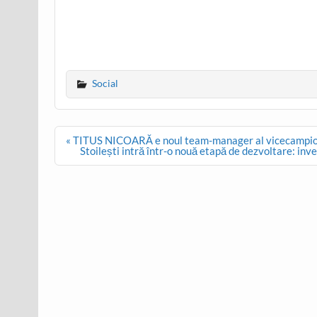
Social
Post
« TITUS NICOARĂ e noul team-manager al vicecampi
navigation
Stoilești intră într-o nouă etapă de dezvoltare: inves