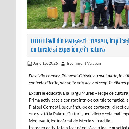
FOTO Elevii din Păușești-Otăsău, implicați 
culturale și experiențe în natură
June 15, 2026
Eveniment Valcean
Elevii din comuna Păușești-Otăsău au avut parte, în ulti
contexte diferite, dar unite prin același scop: învățarea
Excursie educativă la Târgu Mureș – lecție de cultură
Prima activitate a constat într-o excursie tematică la
Platoul Cornești, bucurându-se de contactul direct cu 
cu o vizită la Palatul Culturii, unul dintre cele mai i
Medievală, loc încărcat de istorie și tradiție.
Întreaga activitate a fost gândită ca o lecție practică 