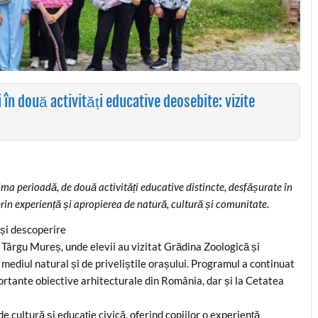
în două activități educative deosebite: vizite
ma perioadă, de două activități educative distincte, desfășurate în
 prin experiență și apropierea de natură, cultură și comunitate.
 și descoperire
 Târgu Mureș, unde elevii au vizitat Grădina Zoologică și
mediul natural și de priveliștile orașului. Programul a continuat
mportante obiective arhitecturale din România, dar și la Cetatea
de cultură și educație civică, oferind copiilor o experiență