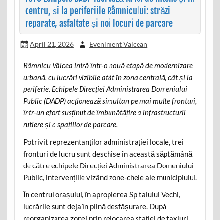
centru, și la periferiile Râmnicului: străzi
reparate, asfaltate și noi locuri de parcare
April 21, 2026
Eveniment Valcean
Râmnicu Vâlcea intră într-o nouă etapă de modernizare
urbană, cu lucrări vizibile atât în zona centrală, cât și la
periferie. Echipele Direcției Administrarea Domeniului
Public (DADP) acționează simultan pe mai multe fronturi,
într-un efort susținut de îmbunătățire a infrastructurii
rutiere și a spațiilor de parcare.
Potrivit reprezentanților administrației locale, trei
fronturi de lucru sunt deschise în această săptămână
de către echipele Direcției Administrarea Domeniului
Public, intervențiile vizând zone-cheie ale municipiului.
În centrul orașului, în apropierea Spitalului Vechi,
lucrările sunt deja în plină desfășurare. După
reorganizarea zonei prin relocarea stației de taxiuri