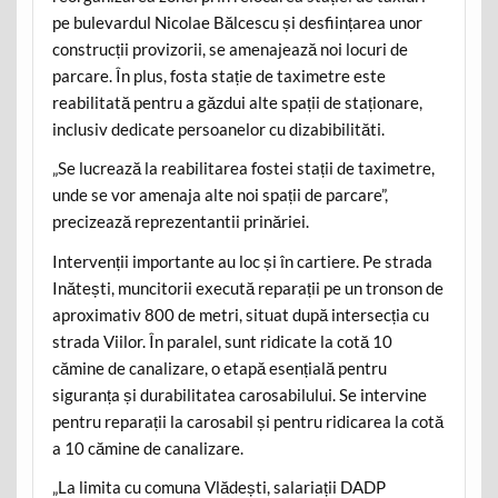
pe bulevardul Nicolae Bălcescu și desființarea unor
construcții provizorii, se amenajează noi locuri de
parcare. În plus, fosta stație de taximetre este
reabilitată pentru a găzdui alte spații de staționare,
inclusiv dedicate persoanelor cu dizabibilităti.
„Se lucrează la reabilitarea fostei stații de taximetre,
unde se vor amenaja alte noi spații de parcare”,
precizează reprezentantii prinăriei.
Intervenții importante au loc și în cartiere. Pe strada
Inătești, muncitorii execută reparații pe un tronson de
aproximativ 800 de metri, situat după intersecția cu
strada Viilor. În paralel, sunt ridicate la cotă 10
cămine de canalizare, o etapă esențială pentru
siguranța și durabilitatea carosabilului. Se intervine
pentru reparații la carosabil și pentru ridicarea la cotă
a 10 cămine de canalizare.
„La limita cu comuna Vlădești, salariații DADP