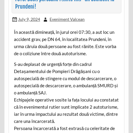
Prundeni!
July 9, 2024
Eveniment Valcean
În această dimineață, în jurul orei 07:30, a aut loc un
accident grav, pe DN 64, în localitatea Prundeni, în
urma căruia două persoane au fost rănite. Este vorba
de o coliziune între două autoturisme.
S-au deplasat de urgență forțe din cadrul
Detașamentului de Pompieri Drăgășani cu o
autospecială de stingere cu modul de descarcerare, o
autospecială de descarcerare, o ambulanță SMURD și
o ambulanță SAJ.
Echipajele operative sosite la fața locului au constatat
că în evenimentul rutier sunt implicate 2 autoturisme,
iar în urma impactului au rezultat două victime, dintre
care una încarcerată.
Persoana încarcerată a fost extrasă cu celeritate de