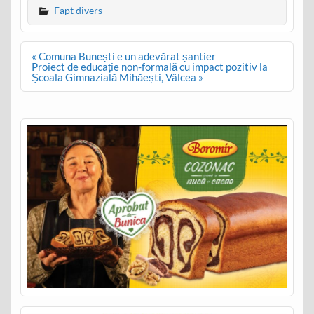
Fapt divers
Post
« Comuna Bunești e un adevărat șantier
navigation
Proiect de educație non-formală cu impact pozitiv la
Școala Gimnazială Mihăești, Vâlcea »