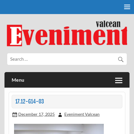
Skip
to
content
Eveniment Valcean
Menu
17.12-G14-03
December 17, 2025
Eveniment Valcean