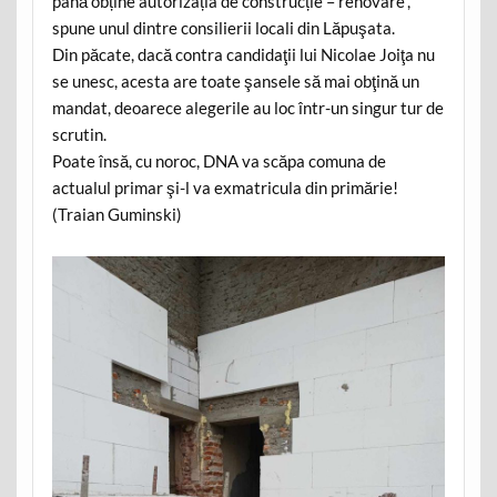
până obține autorizația de construcție – renovare”,
spune unul dintre consilierii locali din Lăpuşata.
Din păcate, dacă contra candidaţii lui Nicolae Joiţa nu
se unesc, acesta are toate şansele să mai obţină un
mandat, deoarece alegerile au loc într-un singur tur de
scrutin.
Poate însă, cu noroc, DNA va scăpa comuna de
actualul primar şi-l va exmatricula din primărie!
(Traian Guminski)