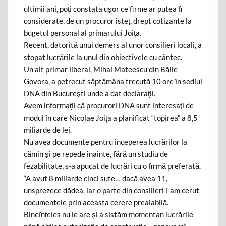
ultimii ani, poți constata ușor ce firme ar putea fi
considerate, de un procuror isteț, drept cotizante la
bugetul personal al primarului Joița.
Recent, datorită unui demers al unor consilieri locali, a
stopat lucrările la unul din obiectivele cu cântec.
Un alt primar liberal, Mihai Mateescu din Băile
Govora, a petrecut săptămâna trecută 10 ore în sediul
DNA din Bucureşti unde a dat declaraţii.
Avem informaţii că procurori DNA sunt interesaţi de
modul în care Nicolae Joiţa a planificat “topirea” a 8,5
miliarde de lei.
Nu avea documente pentru începerea lucrărilor la
cămin și pe repede înainte, fără un studiu de
fezabilitate, s-a apucat de lucrări cu o firmă preferată.
“A avut 8 miliarde cinci sute… dacă avea 11,
unsprezece dădea, iar o parte din consilieri i-am cerut
documentele prin aceasta cerere prealabilă.
Bineînțeles nu le are și a sistăm momentan lucrările