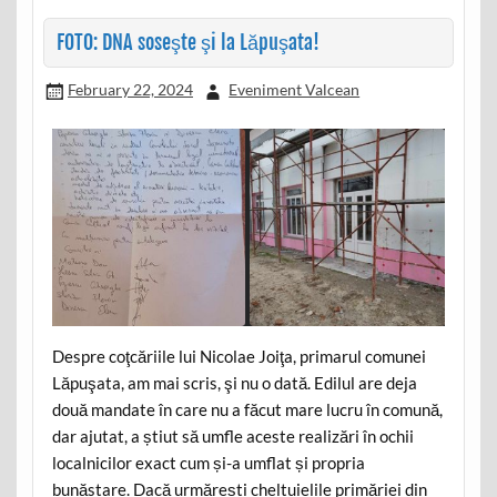
FOTO: DNA soseşte şi la Lăpuşata!
February 22, 2024
Eveniment Valcean
Despre coţcăriile lui Nicolae Joiţa, primarul comunei
Lăpuşata, am mai scris, şi nu o dată. Edilul are deja
două mandate în care nu a făcut mare lucru în comună,
dar ajutat, a știut să umfle aceste realizări în ochii
localnicilor exact cum și-a umflat și propria
bunăstare. Dacă urmărești cheltuielile primăriei din