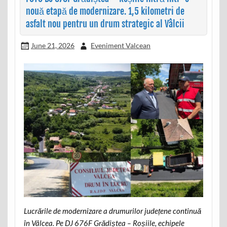
nouă etapă de modernizare. 1,5 kilometri de
asfalt nou pentru un drum strategic al Vâlcii
June 21, 2026
Eveniment Valcean
Lucrările de modernizare a drumurilor județene continuă
în Vâlcea. Pe DJ 676F Grădiștea – Roșiile, echipele