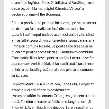
drum face legătura între Grădiștea și Roșiile și, mai
departe, până la municipiul Râmnicu Vâlcea”, a
declarat primarul Ilie Boiangiu.
Edilul a precizat că primele intervenții pe acest sector
de drum au fost realizate încă din anii anteriori.
„Lucrări au început încă de acum doi ani de zile, când
am asfaltat zona din jurul târgului și zona care era la
limită cu comuna Roșiile. Se poate face treabă și ne
bucurăm pentru acest lucru și îi mulțumim domnului
Constantin Rădulescu pentru sprijin. Lucrurile se fac
așa cum am vorbit inițial, chiar dacă toată țara trece
printr-o perioadă grea”, a mai spus primarul comunei
Grădiștea.
Reprezentantul RAJDP Vâlcea, Fane Lețu, a explicat
etapele lucrării aflate în desfășurare.
„Acum ne aflăm în comuna Grădiștea și facem treabă
bună. Turnăm un covor asfaltic pe o lungime de 1,5
kilometri. Avem lucrări de decopertare a spațiilor cu