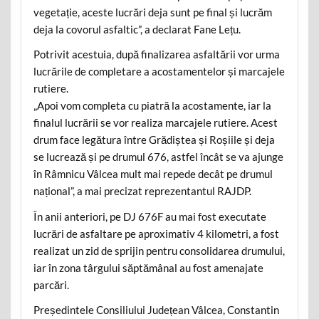
vegetație, aceste lucrări deja sunt pe final și lucrăm
deja la covorul asfaltic”, a declarat Fane Lețu.
Potrivit acestuia, după finalizarea asfaltării vor urma
lucrările de completare a acostamentelor și marcajele
rutiere.
„Apoi vom completa cu piatră la acostamente, iar la
finalul lucrării se vor realiza marcajele rutiere. Acest
drum face legătura între Grădiștea și Roșiile și deja
se lucrează și pe drumul 676, astfel încât se va ajunge
în Râmnicu Vâlcea mult mai repede decât pe drumul
național”, a mai precizat reprezentantul RAJDP.
În anii anteriori, pe DJ 676F au mai fost executate
lucrări de asfaltare pe aproximativ 4 kilometri, a fost
realizat un zid de sprijin pentru consolidarea drumului,
iar în zona târgului săptămânal au fost amenajate
parcări.
Președintele Consiliului Județean Vâlcea, Constantin