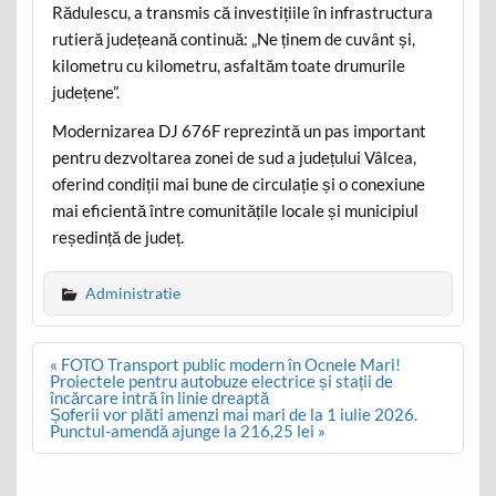
Rădulescu, a transmis că investițiile în infrastructura
rutieră județeană continuă: „Ne ținem de cuvânt și,
kilometru cu kilometru, asfaltăm toate drumurile
județene”.
Modernizarea DJ 676F reprezintă un pas important
pentru dezvoltarea zonei de sud a județului Vâlcea,
oferind condiții mai bune de circulație și o conexiune
mai eficientă între comunitățile locale și municipiul
reședință de județ.
Administratie
Post
« FOTO Transport public modern în Ocnele Mari!
navigation
Proiectele pentru autobuze electrice și stații de
încărcare intră în linie dreaptă
Șoferii vor plăti amenzi mai mari de la 1 iulie 2026.
Punctul-amendă ajunge la 216,25 lei »