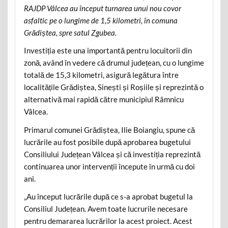
RAJDP Vâlcea au început turnarea unui nou covor
asfaltic pe o lungime de 1,5 kilometri, în comuna
Grădiștea, spre satul Zgubea.
Investiția este una importantă pentru locuitorii din
zonă, având în vedere că drumul județean, cu o lungime
totală de 15,3 kilometri, asigură legătura între
localitățile Grădiștea, Sinești și Roșiile și reprezintă o
alternativă mai rapidă către municipiul Râmnicu
Vâlcea.
Primarul comunei Grădiștea, Ilie Boiangiu, spune că
lucrările au fost posibile după aprobarea bugetului
Consiliului Județean Vâlcea și că investiția reprezintă
continuarea unor intervenții începute în urmă cu doi
ani.
„Au început lucrările după ce s-a aprobat bugetul la
Consiliul Județean. Avem toate lucrurile necesare
pentru demararea lucrărilor la acest proiect. Acest