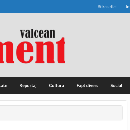
Stirea zilei
In
tate
Reportaj
Cultura
Fapt divers
Social