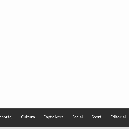
eportaj
Cultura
Fapt divers
Social
Sport
Editorial