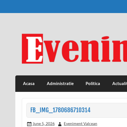
Skip
to
content
Eveniment Valcean
Acasa
Administratie
Politica
Actuali
FB_IMG_1780686710314
June 5, 2026
Eveniment Valcean