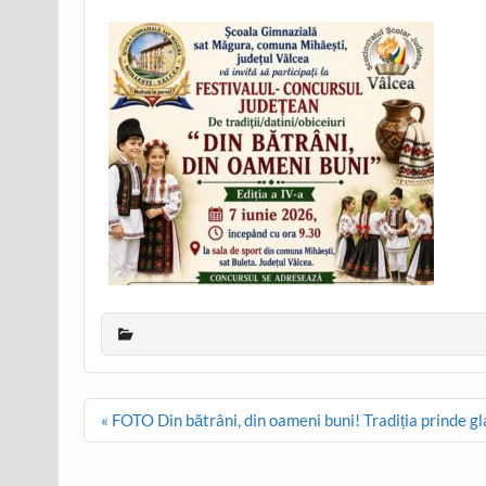
Post
« FOTO Din bătrâni, din oameni buni! Tradiția prinde gl
navigation