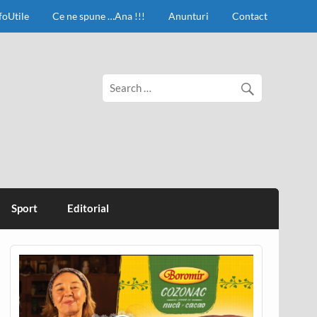
foUtile
Ce ne spune …Ana !!!
Anunturi
Contact
Sport
Editorial