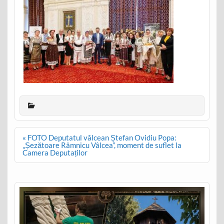
Post
« FOTO Deputatul vâlcean Ștefan Ovidiu Popa:
navigation
„Șezătoare Râmnicu Vâlcea”, moment de suflet la
Camera Deputaților