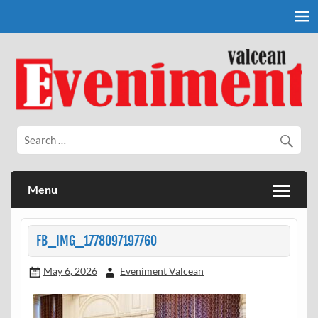
Skip
to
content
Eveniment Valcean
Menu
FB_IMG_1778097197760
May 6, 2026
Eveniment Valcean