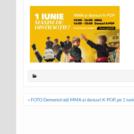
Post
« FOTO Demonstrații MMA și dansuri K-POP, pe 1 iuni
navigation