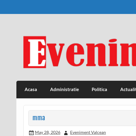
Skip
to
content
Eveniment Valcean
Acasa
Administratie
Politica
Actuali
mma
May 28, 2026
Eveniment Valcean