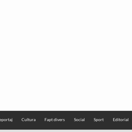
eportaj
Cultura
Fapt divers
Social
Sport
Editorial