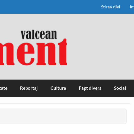
Stirea zilei
In
tate
Reportaj
Cultura
Fapt divers
Social