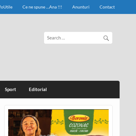
foUtile
Ce ne spune …Ana !!!
Anunturi
Contact
Sport
Editorial