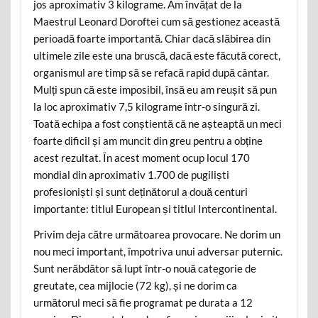
jos aproximativ 3 kilograme. Am învățat de la
Maestrul Leonard Doroftei cum să gestionez această
perioadă foarte importantă. Chiar dacă slăbirea din
ultimele zile este una bruscă, dacă este făcută corect,
organismul are timp să se refacă rapid după cântar.
Mulți spun că este imposibil, însă eu am reușit să pun
la loc aproximativ 7,5 kilograme într-o singură zi.
Toată echipa a fost conștientă că ne așteaptă un meci
foarte dificil și am muncit din greu pentru a obține
acest rezultat. În acest moment ocup locul 170
mondial din aproximativ 1.700 de pugiliști
profesioniști și sunt deținătorul a două centuri
importante: titlul European și titlul Intercontinental.
Privim deja către următoarea provocare. Ne dorim un
nou meci important, împotriva unui adversar puternic.
Sunt nerăbdător să lupt într-o nouă categorie de
greutate, cea mijlocie (72 kg), și ne dorim ca
următorul meci să fie programat pe durata a 12