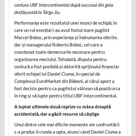
centura UBF Intercontinental după succesul din gala
desfășurată la Târgu Jiu.
Performanța este rezultatul unei munci de echipă, în
care un rol esențial l-au avut fostul mare pugilist
Marcel Boboc, prin experiența și îndrumarea oferite,
dar și managerului Roberto Boboc, cel care a
coordonat toate demersurile necesare pentru
organizarea meciului. Totodată, disputa pentru
centură a fost posibilă și datorită sprijinului financiar
oferit echipei lui Daniel Ciuma, în special de
Complexul EuroMarket din Băbeni, al cărui aport a
fost decisiv pentru ca pugilistul vâlcean să poată urca
în ring și să lupte pentru titlul UBF Intercontinental.
A luptat ultimele două reprize cu mâna dreaptă
accidentată, dar a găsit resurse să câștige
Unul dintre cele mai dificile momente ale confruntării
s-a produs în runda a opta, atunci când Daniel Ciuma a