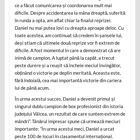
ce a făcut comunicarea și coordonarea mult mai
dificile. Despre accidentarea la mâna dreaptă, suferită
în runda a opta, am aflat chiar la finalul reprizei.
Daniel nu mai putea lovi cu dreapta aproape deloc. Cu
toate acestea, am continuat să credem în șansele lui,
deși știam că ultimele două reprize vor fi extrem de
dificile. A fost momentul în care a demonstrat că are
inimă de campion. A luptat până la capăt, a trecut
peste durere și a reușit să încheie meciul învingător,
obținând o victorie pe deplin meritată. Aceasta este,
fără îndoială, cea mai importantă victorie din cariera
lui de până acum.
În urma acestui succes, Daniel a devenit primul și
singurul dublu campion de box profesionist din istoria
județului Vâlcea, un rezultat de care suntem extrem de
mândri”. Tânărul impresar spune că urmează meciuri
importante: ”În urma acestui meci, Daniel a urcat
peste 100 de locuri în clasamentul internațional.