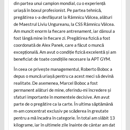
din partea unui campion mondial, cu o experiență
uriașă în boxul profesionist. Pe partea tehnică,
pregătirea s-a desfășurat la Râmnicu Vâlcea, alături
de Maestrul Liviu Ungureanu, la CSS Râmnicu Vâlcea.
Am muncit enorm la fiecare antrenament, iar dânsul a
fost lângă mine în fiecare zi. Pregătirea fizică a fost
coordonată de Alex Panek, care a făcut o muncă
excepțională. Am avut o condiție fizică excelentă și am
beneficiat de toate condițiile necesare la APT GYM.
În ceea ce privește managementul, Roberto Boboc a
depus o muncă uriașă pentru ca acest meci să devină
realitate. De asemenea, Marcel Boboc a fost
permanent alături de mine, oferindu-mi încredere și
sfaturi importante în momentele decisive. Am avut
parte de o pregătire ca la carte. În ultima săptămână
m-am concentrat exclusiv pe scăderea în greutate
pentru a mă încadra în categorie. În total am slăbit 13
kilograme, iar în ultimele zile înainte de cântar am dat