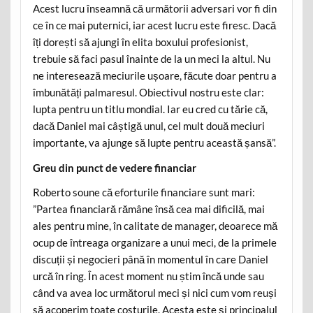
Acest lucru înseamnă că următorii adversari vor fi din
ce în ce mai puternici, iar acest lucru este firesc. Dacă
îți dorești să ajungi în elita boxului profesionist,
trebuie să faci pasul înainte de la un meci la altul. Nu
ne interesează meciurile ușoare, făcute doar pentru a
îmbunătăți palmaresul. Obiectivul nostru este clar:
lupta pentru un titlu mondial. Iar eu cred cu tărie că,
dacă Daniel mai câștigă unul, cel mult două meciuri
importante, va ajunge să lupte pentru această șansă”.
Greu din punct de vedere financiar
Roberto soune că eforturile financiare sunt mari:
”Partea financiară rămâne însă cea mai dificilă, mai
ales pentru mine, în calitate de manager, deoarece mă
ocup de întreaga organizare a unui meci, de la primele
discuții și negocieri până în momentul în care Daniel
urcă în ring. În acest moment nu știm încă unde sau
când va avea loc următorul meci și nici cum vom reuși
să acoperim toate costurile. Acesta este și principalul