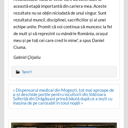
această etapă importantă din cariera mea. Aceste
rezultate nu se obțin niciodată de unul singur. Sunt
rezultatul muncii, disciplinei, sacrificiilor și al unei
echipe unite. Promit că voi continua să muncesc la fel
de mult și să reprezint cu mândrie România, orașul
meu și pe toți cei care cred în mine”, a spus Daniel
Ciuma.
Gabriel Çîrjaliu
Sport
Post
« Dispensarul medical din Mogești, tot mai aproape de
navigation
a-și deschide porțile pentru locuitorii din Slătioara
Șoferiță din Drăgășani prinsă băută după ce a ieșit cu
mașina de pe carosabil în toiul nopții »