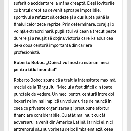
suferit o accidentare la mâna dreaptă. Deși loviturile
cu brațul drept au devenit aproape imposibile,
sportivul a refuzat să cedeze și a dus lupta până la
finalul celor zece reprize. Prin determinare, curaj și o
voință extraordinară, pugilistul vâlcean a trecut peste
durere și a reușit să obțină victoria care i-a adus cea
de-a doua centură importantă din cariera
profesionistă.
Roberto Boboc: „Obiectivul nostru este un meci
pentru titlul mondial”
Roberto Boboc spune că a trait la intensitate maximă
meciul de la Târgu Jiu: ”Meciul a fost dificil din toate
punctele de vedere. Un meci pentru centură între doi
boxeri neînvinși implică un volum uriaș de muncă în
ceea ce privește organizarea și presupune eforturi
financiare considerabile. Cu atât mai mult cu cât
adversarul a venit din America Latină, iar nici el, nici
antrenorul său nu vorbeau deloc limba engleză, ceea