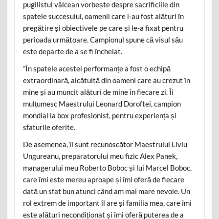
pugilistul vâlcean vorbește despre sacrificiile din
spatele succesului, oamenii care i-au fost alături în
pregătire și obiectivele pe care și le-a fixat pentru
perioada următoare. Campionul spune că visul său
este departe de a se fi încheiat.
”În spatele acestei performanțe a fost o echipă
extraordinară, alcătuită din oameni care au crezut în
mine și au muncit alături de mine în fiecare zi. Îi
mulțumesc Maestrului Leonard Doroftei, campion
mondial la box profesionist, pentru experiența și
sfaturile oferite.
De asemenea, îi sunt recunoscător Maestrului Liviu
Ungureanu, preparatorului meu fizic Alex Panek,
managerului meu Roberto Boboc și lui Marcel Boboc,
care îmi este mereu aproape și îmi oferă de fiecare
dată un sfat bun atunci când am mai mare nevoie. Un
rol extrem de important îl are și familia mea, care îmi
este alături necondiționat și îmi oferă puterea de a