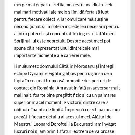
merge mai departe. Fetița mea este una dintre cele
mai mari motivații ale mele și îmi dă forța să lupt
pentru fiecare obiectiv. Iar omul care mă susține
necondiționat și îmi oferă încrederea necesară pentru
a intra puternic și concentrat în ring este tatăl meu.
Sprijinul lui este neprețuit. Despre acest meci pot
spune că a reprezentat unul dintre cele mai
importante momente ale carierei mele.
Îi mulțumesc domnului Cătălin Moroșanu și întregii
echipe Dynamite Fighting Show pentru șansa de a
lupta în cea mai frumoasă promoție de sporturi de
contact din România. Am avut în față un adversar mult
mai înalt, foarte bine pregătit fizic și cu un palmares
superior în acel moment: 9 victorii, dintre care 7
obținute înainte de limită. Împreună cu echipa mea am
pregătit fiecare detaliu al acestui meci. Alături de
Maestrul Leonard Doroftei, la București, am învățat
lucruri noi și am primit sfaturi extrem de valoroase