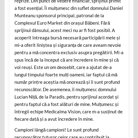
reprize. Din punct de vedere financiar, sprijinul primit
a fost esențial. Îi mulțumesc din suflet domnului Daniel
Munteanu sponsorul principal, patronal de la
Complexul Euro Market din orașul Băbeni. Fără
sprijinul dânsului, acest meci nu ar fi fost posibil. A
acoperit întreaga bursă necesară participării mele și
mi-a oferit liniștea și siguranța de care aveam nevoie
pentru a mă concentra exclusiv asupra pregătirii. Mi-a
spus încă de la început că are încredere în mine și că
voi reuși. Este un om deosebit, care a ajutat de-a
lungul timpului foarte mulți oameni, iar faptul că mă
număr printre aceștia mă onorează și îi sunt profund
recunoscător. De asemenea, îi mulțumesc domnului
Lucian Niță, de la Paradis, pentru sprijinul acordat și
pentru faptul că a fost alături de mine. Mulțumesc și
întregii echipe Medicalma Vision, care m-a susținut de
fiecare dată și a avut încredere în mine.
Campioni lângă campioni! Le sunt profund
recunoscător tuturor celor care au contribuit la