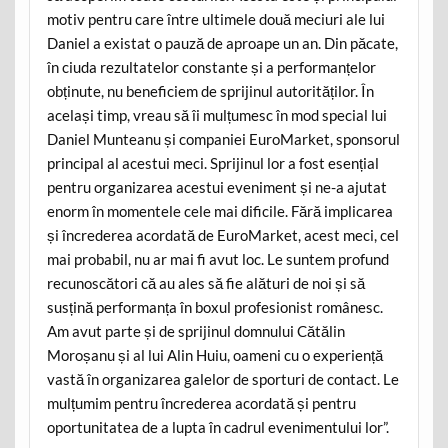
motiv pentru care între ultimele două meciuri ale lui
Daniel a existat o pauză de aproape un an. Din păcate,
în ciuda rezultatelor constante și a performanțelor
obținute, nu beneficiem de sprijinul autorităților. În
același timp, vreau să îi mulțumesc în mod special lui
Daniel Munteanu și companiei EuroMarket, sponsorul
principal al acestui meci. Sprijinul lor a fost esențial
pentru organizarea acestui eveniment și ne-a ajutat
enorm în momentele cele mai dificile. Fără implicarea
și încrederea acordată de EuroMarket, acest meci, cel
mai probabil, nu ar mai fi avut loc. Le suntem profund
recunoscători că au ales să fie alături de noi și să
susțină performanța în boxul profesionist românesc.
Am avut parte și de sprijinul domnului Cătălin
Moroșanu și al lui Alin Huiu, oameni cu o experiență
vastă în organizarea galelor de sporturi de contact. Le
mulțumim pentru încrederea acordată și pentru
oportunitatea de a lupta în cadrul evenimentului lor”.