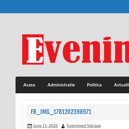
Skip
to
content
Eveniment Valcean
Acasa
Administratie
Politica
Actuali
FB_IMG_1781202398971
June 11, 2026
Eveniment Valcean