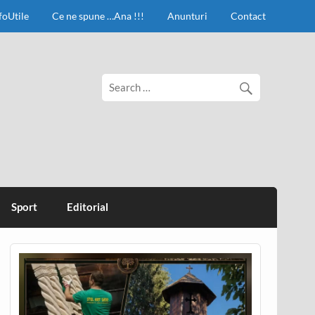
foUtile
Ce ne spune …Ana !!!
Anunturi
Contact
Sport
Editorial