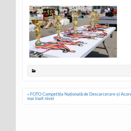
Post
« FOTO Competiția Națională de Descarcerare și Acordar
navigation
mai înalt nivel