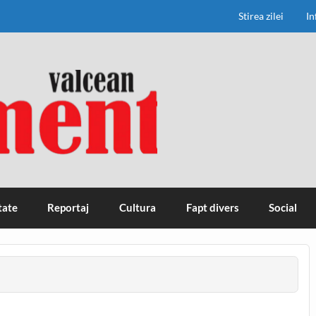
Stirea zilei
In
tate
Reportaj
Cultura
Fapt divers
Social