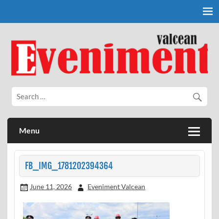
Skip
to
content
Eveniment Valcean
Menu
FB_IMG_1781202394364
June 11, 2026
Eveniment Valcean