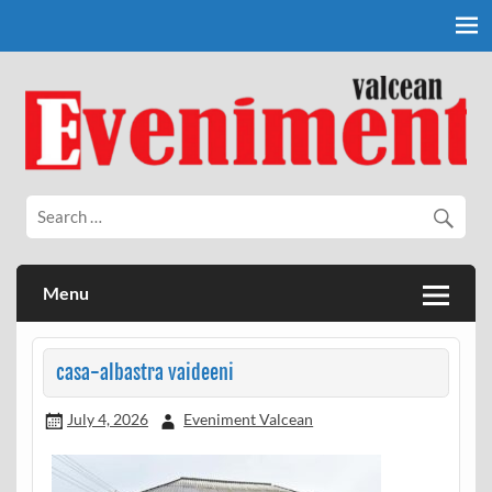
Skip
to
content
Eveniment Valcean
Menu
casa-albastra vaideeni
July 4, 2026
Eveniment Valcean