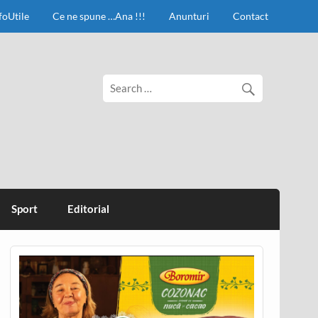
foUtile
Ce ne spune …Ana !!!
Anunturi
Contact
Sport
Editorial