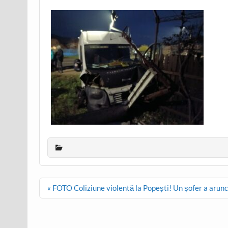
Post
« FOTO Coliziune violentă la Popești! Un șofer a arun
navigation