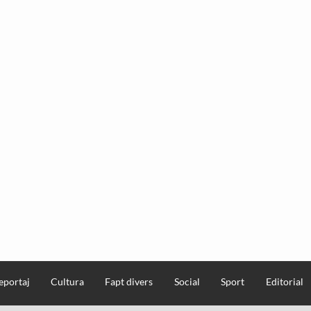
eportaj
Cultura
Fapt divers
Social
Sport
Editorial