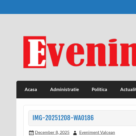
Skip
to
content
Eveniment Valcean
Acasa
Administratie
Politica
Actuali
IMG-20251208-WA0186
December 8, 2025
Eveniment Valcean