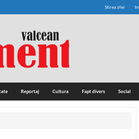
Stirea zilei
In
tate
Reportaj
Cultura
Fapt divers
Social