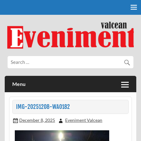
Skip
to
content
Eveniment Valcean
Menu
IMG-20251208-WA0182
December 8, 2025
Eveniment Valcean