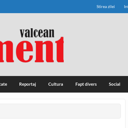
Stirea zilei
In
tate
Reportaj
Cultura
Fapt divers
Social