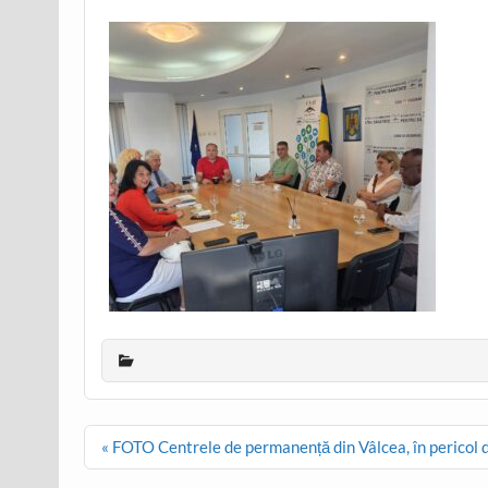
Post
« FOTO Centrele de permanență din Vâlcea, în pericol di
navigation