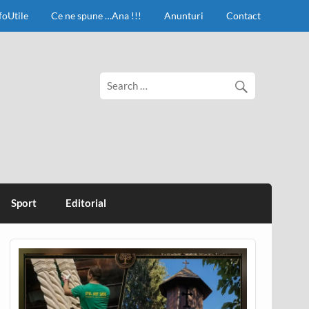
foUtile
Ce ne spune …Ana !!!
Anunturi
Contact
Sport
Editorial