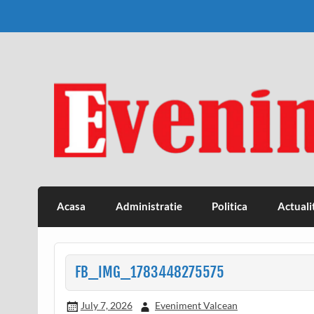
Skip
to
content
Eveniment Valcean
Acasa
Administratie
Politica
Actuali
FB_IMG_1783448275575
July 7, 2026
Eveniment Valcean