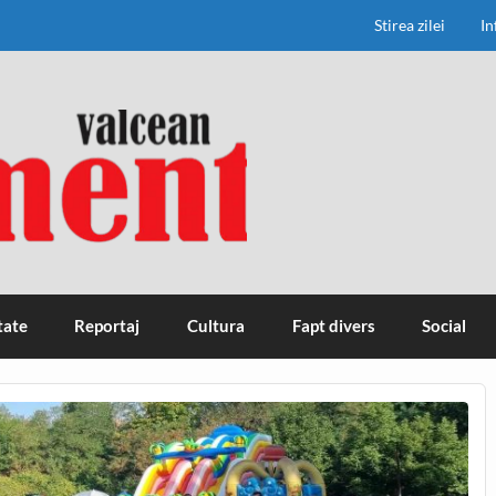
Stirea zilei
In
tate
Reportaj
Cultura
Fapt divers
Social