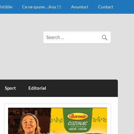
foUtile
Ce ne spune …Ana !!!
Anunturi
Contact
Sport
Editorial