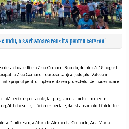
 Scundu, o sărbătoare reușită pentru cetățeni
ea de-a doua ediție a Ziua Comunei Scundu, duminică, 18 august
ticipat la Ziua Comunei reprezentanți ai județului Vâlcea în
firmat sprijinul pentru implementarea proiectelor de modernizare
specială pentru spectacole, iar programul a inclus momente
 pregătit dansuri și cântece speciale, dar și ansambluri folclorice
oleta Dimitrescu, alături de Alexandra Cornaciu, Ana Maria