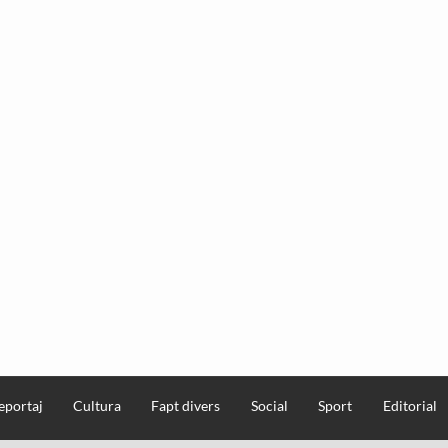
eportaj
Cultura
Fapt divers
Social
Sport
Editorial