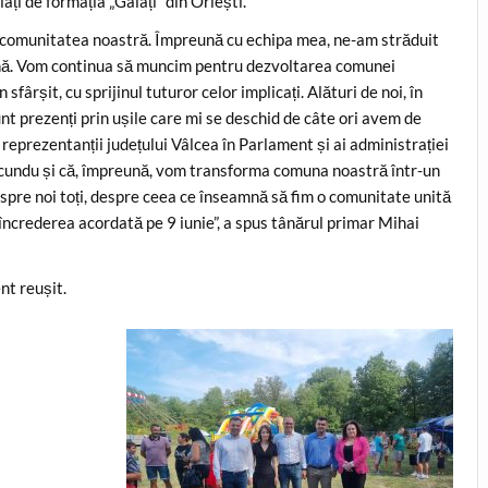
i de formația „Galați” din Orlești.
 comunitatea noastră. Împreună cu echipa mea, ne-am străduit
bună. Vom continua să muncim pentru dezvoltarea comunei
ârșit, cu sprijinul tuturor celor implicați. Alături de noi, în
sunt prezenți prin ușile care mi se deschid de câte ori avem de
reprezentanții județului Vâlcea în Parlament și ai administrației
Scundu și că, împreună, vom transforma comuna noastră într-un
spre noi toți, despre ceea ce înseamnă să fim o comunitate unită
încrederea acordată pe 9 iunie”, a spus tânărul primar Mihai
nt reușit.