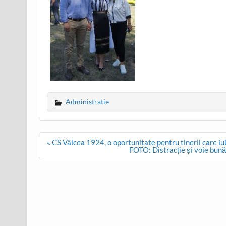
Administratie
Post
« CS Vâlcea 1924, o oportunitate pentru tinerii care iu
navigation
FOTO: Distracție și voie bună 