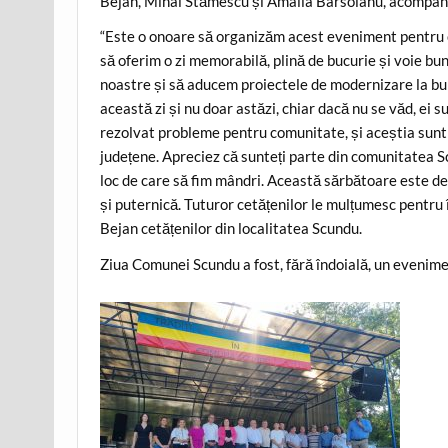
Bejan, Mihai Stămescu și Amalia Bârsoianu, acompaniaț
“Este o onoare să organizăm acest eveniment pentru
să oferim o zi memorabilă, plină de bucurie și voie 
noastre și să aducem proiectele de modernizare la bun sf
această zi și nu doar astăzi, chiar dacă nu se văd, ei 
rezolvat probleme pentru comunitate, și aceștia sunt 
județene. Apreciez că sunteți parte din comunitatea 
loc de care să fim mândri. Această sărbătoare este de
și puternică. Tuturor cetățenilor le mulțumesc pentru 
Bejan cetățenilor din localitatea Scundu.
Ziua Comunei Scundu a fost, fără îndoială, un evenime