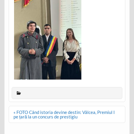
Post
« FOTO Când istoria devine destin: Vâlcea, Premiul I
navigation
pe țară la un concurs de prestigiu