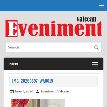
Skip
to
content
Eveniment Valcean
Menu
IMG-20260607-WA0019
June 7, 2026
Eveniment Valcean