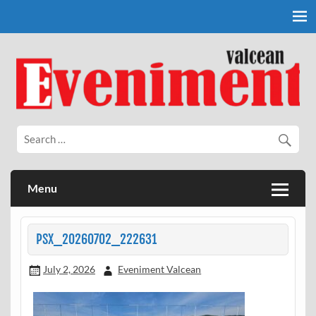
Skip
to
content
Eveniment Valcean
Menu
PSX_20260702_222631
July 2, 2026
Eveniment Valcean