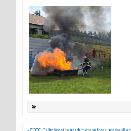
Post
« FOTO Călimănești a găzduit etapa interjudețeană a co