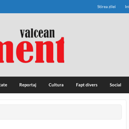
Stirea zilei
In
tate
Reportaj
Cultura
Fapt divers
Social