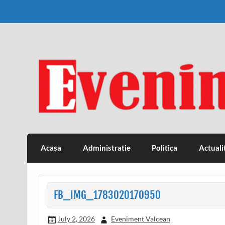
Skip
to
content
Eveniment Valcean
Acasa
Administratie
Politica
Actuali
FB_IMG_1783020170950
July 2, 2026
Eveniment Valcean