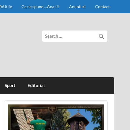
foUtile
Ce ne spune …Ana !!!
Anunturi
Contact
Sport
Editorial