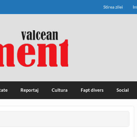
Stirea zilei
In
tate
Reportaj
Cultura
Fapt divers
Social