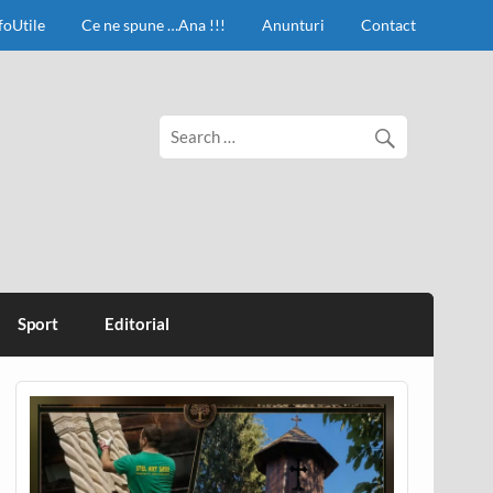
foUtile
Ce ne spune …Ana !!!
Anunturi
Contact
Sport
Editorial