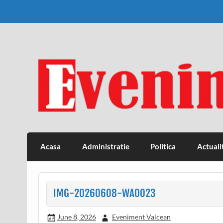
Skip
to
content
Eveniment Valcean
Acasa
Administratie
Politica
Actuali
IMG-20260608-WA0023
June 8, 2026
Eveniment Valcean