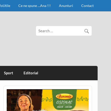
foUtile
Ce ne spune …Ana !!!
Anunturi
Contact
Sport
Editorial