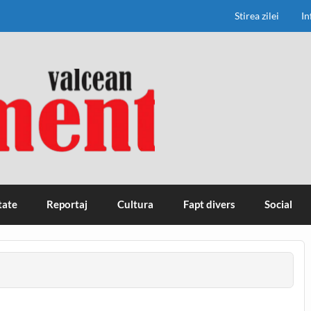
Stirea zilei
In
tate
Reportaj
Cultura
Fapt divers
Social