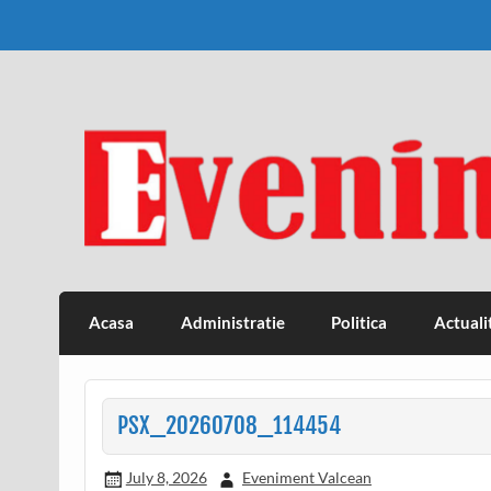
Skip
to
content
Eveniment Valcean
Acasa
Administratie
Politica
Actuali
PSX_20260708_114454
July 8, 2026
Eveniment Valcean