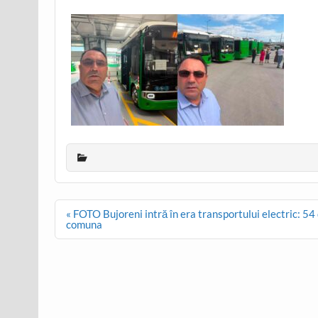
Post
« FOTO Bujoreni intră în era transportului electric: 5
navigation
comuna