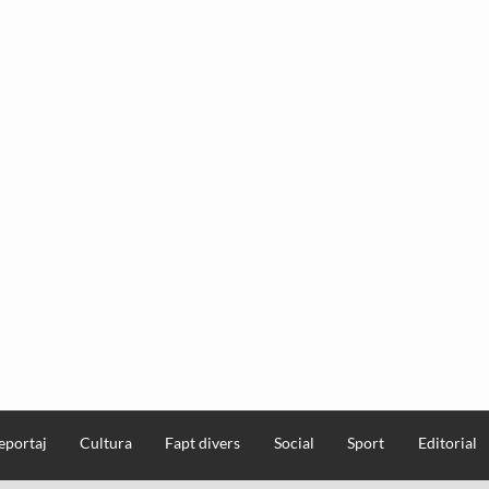
eportaj
Cultura
Fapt divers
Social
Sport
Editorial