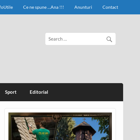
foUtile
Ce ne spune …Ana !!!
Anunturi
Contact
Sport
Editorial