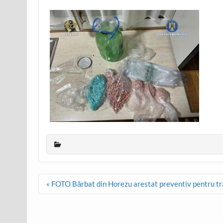
Post
« FOTO Bărbat din Horezu arestat preventiv pentru tra
navigation