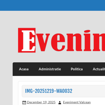
Skip
to
content
Eveniment Valcean
Acasa
Administratie
Politica
Actuali
IMG-20251219-WA0032
December 19, 2025
Eveniment Valcean