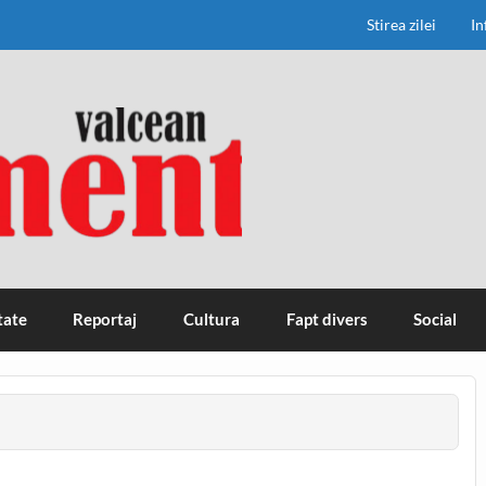
Stirea zilei
In
tate
Reportaj
Cultura
Fapt divers
Social