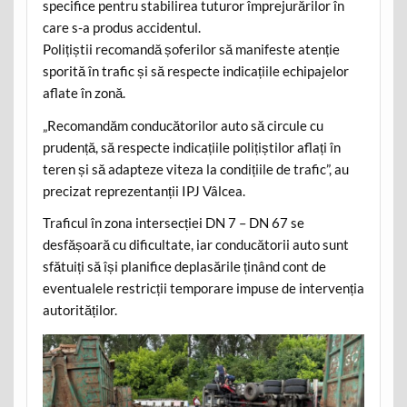
specifice pentru stabilirea tuturor împrejurărilor în
care s-a produs accidentul.
Polițiștii recomandă șoferilor să manifeste atenție
sporită în trafic și să respecte indicațiile echipajelor
aflate în zonă.
„Recomandăm conducătorilor auto să circule cu
prudență, să respecte indicațiile polițiștilor aflați în
teren și să adapteze viteza la condițiile de trafic”, au
precizat reprezentanții IPJ Vâlcea.
Traficul în zona intersecției DN 7 – DN 67 se
desfășoară cu dificultate, iar conducătorii auto sunt
sfătuiți să își planifice deplasările ținând cont de
eventualele restricții temporare impuse de intervenția
autorităților.