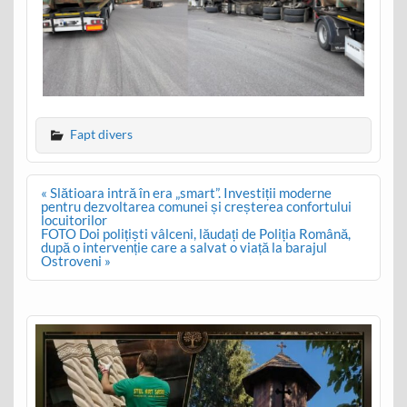
Fapt divers
Post
« Slătioara intră în era „smart”. Investiții moderne
navigation
pentru dezvoltarea comunei și creșterea confortului
locuitorilor
FOTO Doi polițiști vâlceni, lăudați de Poliția Română,
după o intervenție care a salvat o viață la barajul
Ostroveni »