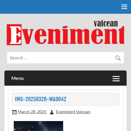
Skip
to
content
Eveniment Valcean
Menu
IMG-20250328-WA0042
March 28, 2025
Eveniment Valcean