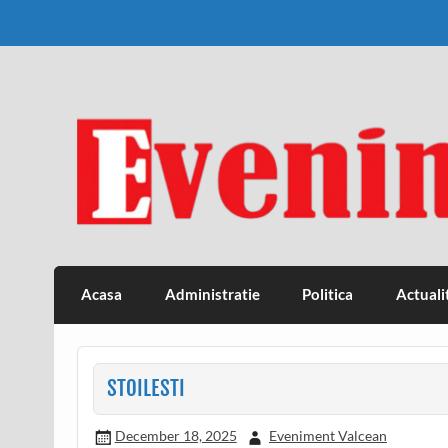
Skip
to
content
Eveniment Valcean
Acasa
Administratie
Politica
Actuali
STOILESTI
December 18, 2025
Eveniment Valcean