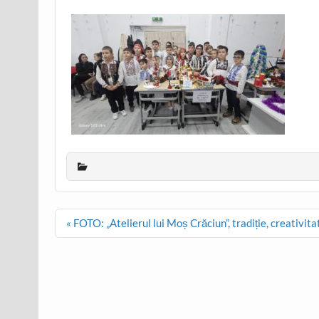
Post
« FOTO: „Atelierul lui Moș Crăciun”, tradiție, creativitat
navigation