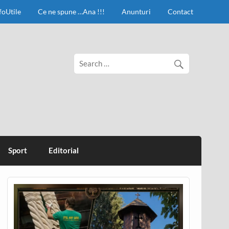
foUtile
Ce ne spune …Ana !!!
Anunturi
Contact
Sport
Editorial