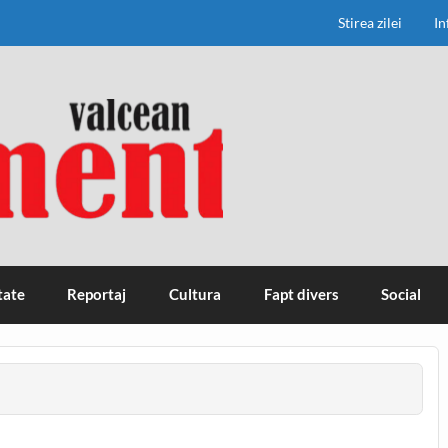
Stirea zilei
In
tate
Reportaj
Cultura
Fapt divers
Social