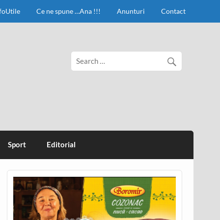
foUtile
Ce ne spune …Ana !!!
Anunturi
Contact
Sport
Editorial