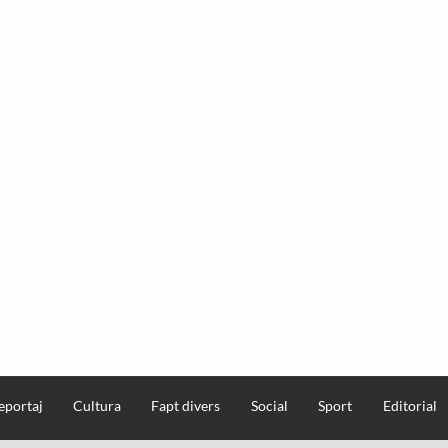
eportaj
Cultura
Fapt divers
Social
Sport
Editorial