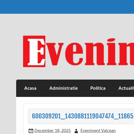
Skip
to
content
Eveniment Valcean
Acasa
Administratie
Politica
Actuali
600309201_1430881119047474_1186
December 18, 2025
Eveniment Valcean