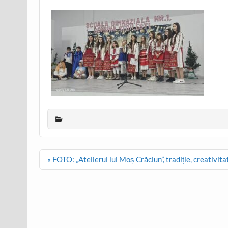
Post
« FOTO: „Atelierul lui Moș Crăciun”, tradiție, creativitat
navigation