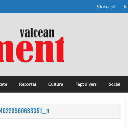
Stirea zilei
In
tate
Reportaj
Cultura
Fapt divers
Social
540220960633351_n