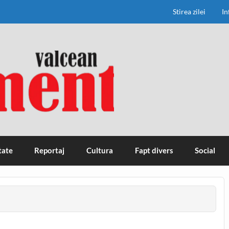
Stirea zilei
In
tate
Reportaj
Cultura
Fapt divers
Social