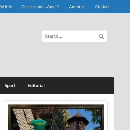
foUtile
Ce ne spune …Ana !!!
Anunturi
Contact
Sport
Editorial