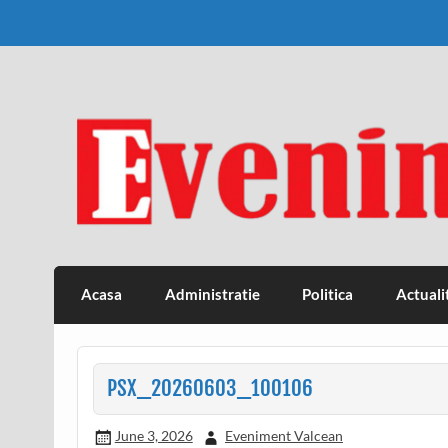
Skip
to
content
Eveniment Valcean
Acasa
Administratie
Politica
Actuali
PSX_20260603_100106
June 3, 2026
Eveniment Valcean