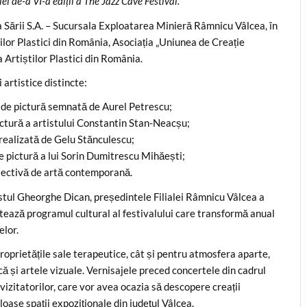
i de-a VI-a ediții a The Jazz Cave Festival.
 Sării S.A. – Sucursala Exploatarea Minieră Râmnicu Vâlcea, în
ilor Plastici din România, Asociația „Uniunea de Creație
 Artiștilor Plastici din România.
 artistice distincte:
ă de pictură semnată de Aurel Petrescu;
pictură a artistului Constantin Stan-Neacșu;
 realizată de Gelu Stănculescu;
de pictură a lui Sorin Dumitrescu Mihăești;
lectivă de artă contemporană.
tistul Gheorghe Dican, președintele Filialei Râmnicu Vâlcea a
etează programul cultural al festivalului care transformă anual
elor.
proprietățile sale terapeutice, cât și pentru atmosfera aparte,
că și artele vizuale. Vernisajele preced concertele din cadrul
izitatorilor, care vor avea ocazia să descopere creații
ase spații expoziționale din județul Vâlcea.