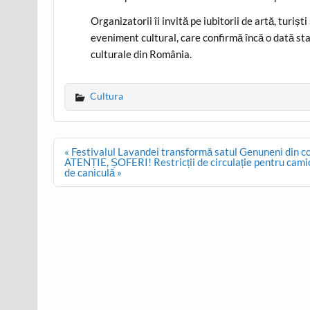
Organizatorii îi invită pe iubitorii de artă, turișt
eveniment cultural, care confirmă încă o dată stat
culturale din România.
Cultura
Post
« Festivalul Lavandei transformă satul Genuneni din com
navigation
ATENȚIE, ȘOFERI! Restricții de circulație pentru camio
de caniculă »