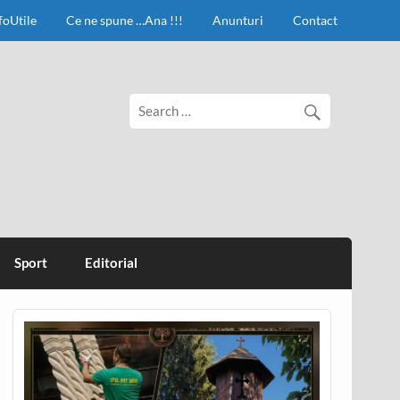
foUtile
Ce ne spune …Ana !!!
Anunturi
Contact
Sport
Editorial