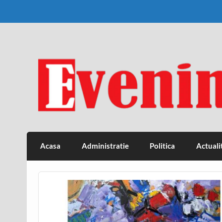
Skip
to
content
Eveniment Valcean
Acasa
Administratie
Politica
Actuali