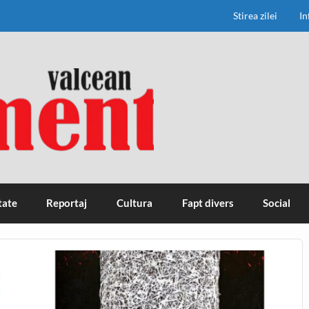
Stirea zilei
In
tate
Reportaj
Cultura
Fapt divers
Social