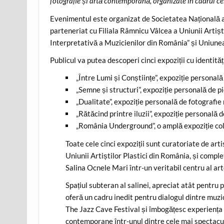
fotografie și artă contemporană, organizate în cadrul cele
Evenimentul este organizat de Societatea Națională a
parteneriat cu Filiala Râmnicu Vâlcea a Uniunii Artișt
Interpretativă a Muzicienilor din România” și Uniunea
Publicul va putea descoperi cinci expoziții cu identități
„Între Lumi și Conștiințe”, expoziție personal
„Semne și structuri”, expoziție personală de 
„Dualitate”, expoziție personală de fotografie
„Rătăcind printre iluzii”, expoziție personală 
„România Underground”, o amplă expoziție co
Toate cele cinci expoziții sunt curatoriate de ar
Uniunii Artiștilor Plastici din România, și compl
Salina Ocnele Mari într-un veritabil centru al art
Spațiul subteran al salinei, apreciat atât pentru 
oferă un cadru inedit pentru dialogul dintre muzi
The Jazz Cave Festival și îmbogățesc experiența v
contemporane într-unul dintre cele mai spectaculo