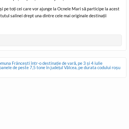
i și pe toți cei care vor ajunge la Ocnele Mari să participe la acest
utul salinei drept una dintre cele mai originale destinații
una Frâncești într-o destinație de vară, pe 3 și 4 iulie
anele de peste 7,5 tone în județul Vâlcea, pe durata codului roșu