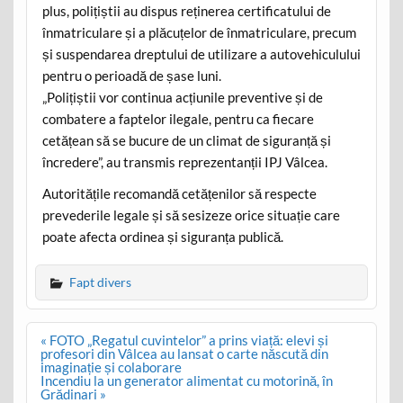
plus, polițiștii au dispus reținerea certificatului de
înmatriculare și a plăcuțelor de înmatriculare, precum
și suspendarea dreptului de utilizare a autovehiculului
pentru o perioadă de șase luni.
„Polițiștii vor continua acțiunile preventive și de
combatere a faptelor ilegale, pentru ca fiecare
cetățean să se bucure de un climat de siguranță și
încredere”, au transmis reprezentanții IPJ Vâlcea.
Autoritățile recomandă cetățenilor să respecte
prevederile legale și să sesizeze orice situație care
poate afecta ordinea și siguranța publică.
Fapt divers
Post
« FOTO „Regatul cuvintelor” a prins viață: elevi și
navigation
profesori din Vâlcea au lansat o carte născută din
imaginație și colaborare
Incendiu la un generator alimentat cu motorină, în
Grădinari »