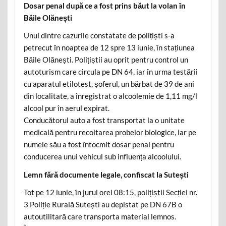
Dosar penal după ce a fost prins băut la volan în
Băile Olănești
Unul dintre cazurile constatate de polițiști s-a
petrecut în noaptea de 12 spre 13 iunie, în stațiunea
Băile Olănești. Polițiștii au oprit pentru control un
autoturism care circula pe DN 64, iar în urma testării
cu aparatul etilotest, șoferul, un bărbat de 39 de ani
din localitate, a înregistrat o alcoolemie de 1,11 mg/l
alcool pur în aerul expirat.
Conducătorul auto a fost transportat la o unitate
medicală pentru recoltarea probelor biologice, iar pe
numele său a fost întocmit dosar penal pentru
conducerea unui vehicul sub influența alcoolului.
Lemn fără documente legale, confiscat la Sutești
Tot pe 12 iunie, în jurul orei 08:15, polițiștii Secției nr.
3 Poliție Rurală Sutești au depistat pe DN 67B o
autoutilitară care transporta material lemnos.