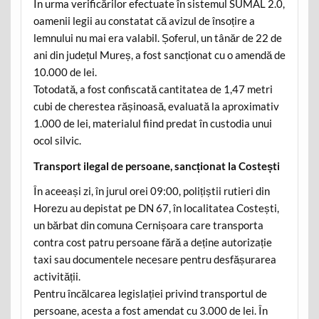
În urma verificărilor efectuate în sistemul SUMAL 2.0,
oamenii legii au constatat că avizul de însoțire a
lemnului nu mai era valabil. Șoferul, un tânăr de 22 de
ani din județul Mureș, a fost sancționat cu o amendă de
10.000 de lei.
Totodată, a fost confiscată cantitatea de 1,47 metri
cubi de cherestea rășinoasă, evaluată la aproximativ
1.000 de lei, materialul fiind predat în custodia unui
ocol silvic.
Transport ilegal de persoane, sancționat la Costești
În aceeași zi, în jurul orei 09:00, polițiștii rutieri din
Horezu au depistat pe DN 67, în localitatea Costești,
un bărbat din comuna Cernișoara care transporta
contra cost patru persoane fără a deține autorizație
taxi sau documentele necesare pentru desfășurarea
activității.
Pentru încălcarea legislației privind transportul de
persoane, acesta a fost amendat cu 3.000 de lei. În