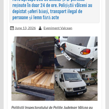
reținute în doar 24 de ore. Polițiștii vâlceni au
depistat șoferi băuți, transport ilegal de
persoane și lemn fără acte
June 13, 2026
Eveniment Valcean
Polițiștii Inspectoratului de Poliție Județean Vâlcea au