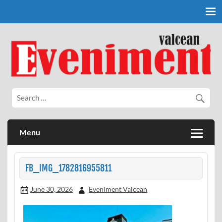
Skip
to
content
Eveniment Valcean
Menu
FB_IMG_1782816955811
June 30, 2026
Eveniment Valcean