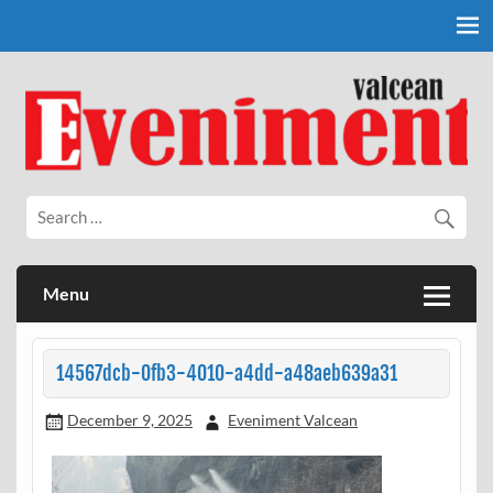
Skip
to
content
Eveniment Valcean
Menu
14567dcb-0fb3-4010-a4dd-a48aeb639a31
December 9, 2025
Eveniment Valcean