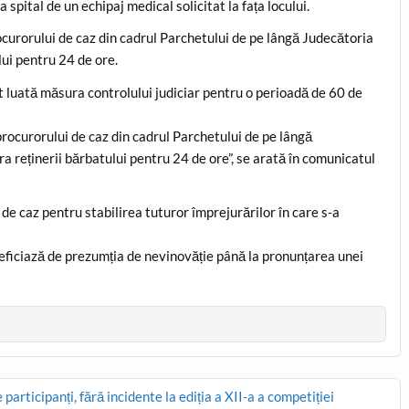
a spital de un echipaj medical solicitat la fața locului.
curorului de caz din cadrul Parchetului de pe lângă Judecătoria
lui pentru 24 de ore.
st luată măsura controlului judiciar pentru o perioadă de 60 de
rocurorului de caz din cadrul Parchetului de pe lângă
a reținerii bărbatului pentru 24 de ore”, se arată în comunicatul
e caz pentru stabilirea tuturor împrejurărilor în care s-a
neficiază de prezumția de nevinovăție până la pronunțarea unei
articipanți, fără incidente la ediția a XII-a a competiției