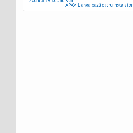
navigation
Mountain Bike and Run
APAVIL angajează patru instalatori