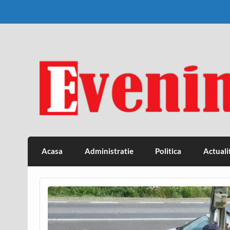
Skip
to
content
Eveniment Valcean
Acasa
Administratie
Politica
Actuali