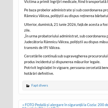
Victima a primit îngrijiri medicale, fiind transportată l
Pe baza probelor administrate și sub coordonarea pro
Râmnicu Vâlcea, polițiștii au dispus reținerea bărbatu
Ulterior, duminică, 21 iunie 2026, față de acesta a fo
zile.
„În urma probatoriului administrat, sub coordonarea p
Judecătoria Râmnicu Vâlcea, polițiștii au dispus măsur
transmis de IPJ Vâlcea.
Cercetările continuă sub supravegherea procurorului d
produs incidentul și dispunerea măsurilor legale.
Potrivit legislației în vigoare, persoana cercetată be
hotărâri definitive.
Fapt divers
Post
« FOTO Pedală și alergare în siguranță la Cozia: 200 de p