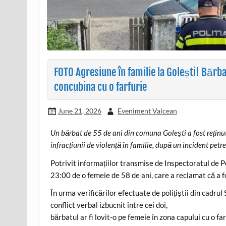
FOTO Agresiune în familie la Golești! Bărbat
concubina cu o farfurie
June 21, 2026
Eveniment Valcean
Un bărbat de 55 de ani din comuna Golești a fost reținut 
infracțiunii de violență în familie, după un incident pet
Potrivit informațiilor transmise de Inspectoratul de Pol
23:00 de o femeie de 58 de ani, care a reclamat că a 
În urma verificărilor efectuate de polițiștii din cadrul S
conflict verbal izbucnit între cei doi,
bărbatul ar fi lovit-o pe femeie în zona capului cu o fa