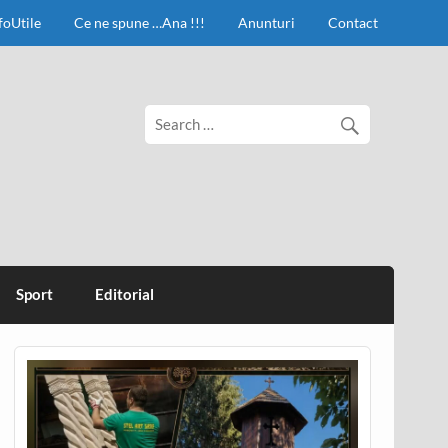
foUtile
Ce ne spune …Ana !!!
Anunturi
Contact
Sport
Editorial