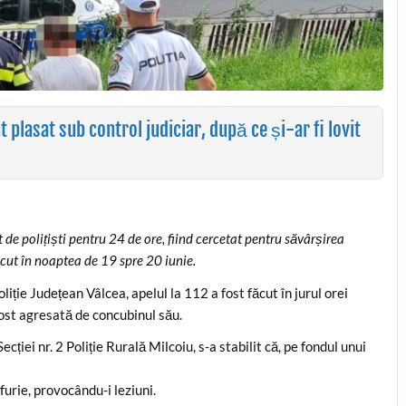
 plasat sub control judiciar, după ce și-ar fi lovit
de polițiști pentru 24 de ore, fiind cercetat pentru săvârșirea
recut în noaptea de 19 spre 20 iunie.
iție Județean Vâlcea, apelul la 112 a fost făcut în jurul orei
fost agresată de concubinul său.
ecției nr. 2 Poliție Rurală Milcoiu, s-a stabilit că, pe fondul unui
rfurie, provocându-i leziuni.