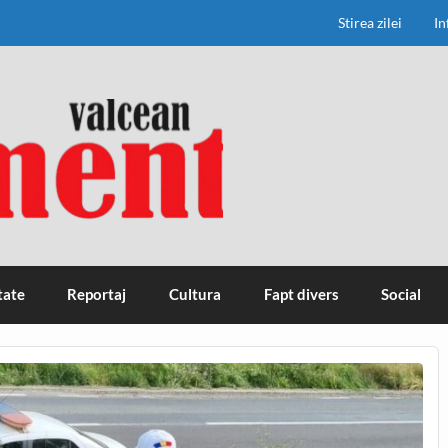
Stirea zilei
In
tate
Reportaj
Cultura
Fapt divers
Social