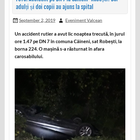
adulți și doi copii au ajuns la spital
September 2, 2019
Eveniment Valcean
Un accident rutier a avut lic noaptea trecută, în jurul
ore 1.47 pe DN 7 în comuna Câineni, sat Robești, la
borna 224. O mașină s-a răsturnat în afara
carosabilului.