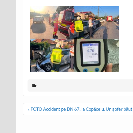
Post
« FOTO Accident pe DN 67, la Copăcelu. Un șofer băut ar
navigation