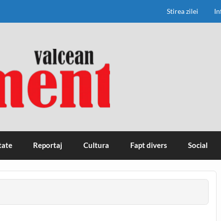
Stirea zilei
In
tate
Reportaj
Cultura
Fapt divers
Social