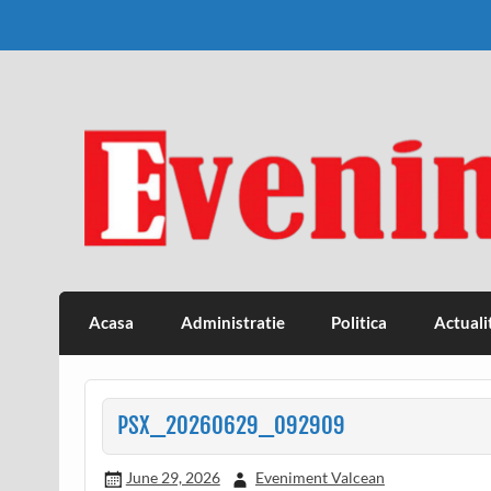
Skip
to
content
Eveniment Valcean
Acasa
Administratie
Politica
Actuali
PSX_20260629_092909
June 29, 2026
Eveniment Valcean