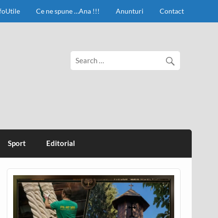
foUtile
Ce ne spune …Ana !!!
Anunturi
Contact
Sport
Editorial