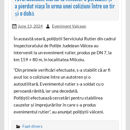
a pierdut viața în urma unei coliziuni între un tir
și o dubă
June 13, 2024
Eveniment Valcean
În această seară, polițiștii Serviciului Rutier din cadrul
Inspectoratului de Poliție Județean Vâlcea au
intervenit la un eveniment rutier, produs pe DN 7, la
km 159 + 80 m, în localitatea Milcoiu.
“Din primele verificări efectuate, s-a stabilit că ar fi
avut loc o coliziune între un autotren și o
autoutilitară. Evenimentul rutier s-a soldat cu o
persoană rănită, iar una decedată.
Polițiștii efectuează cercetări pentru stabilirea
cauzelor și împrejurărilor în care s-a produs
evenimentul rutier”, au anunțat polițiștii vâlceni.
Fapt divers