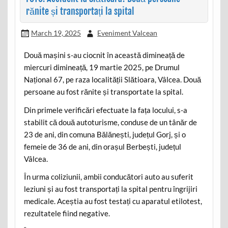
rănite și transportați la spital
March 19, 2025
Eveniment Valcean
Două mașini s-au ciocnit în această dimineață de
miercuri dimineață, 19 martie 2025, pe Drumul
Național 67, pe raza localității Slătioara, Vâlcea. Două
persoane au fost rănite și transportate la spital.
Din primele verificări efectuate la fața locului, s-a
stabilit că două autoturisme, conduse de un tânăr de
23 de ani, din comuna Bălănești, județul Gorj, și o
femeie de 36 de ani, din orașul Berbești, județul
Vâlcea.
În urma coliziunii, ambii conducători auto au suferit
leziuni și au fost transportați la spital pentru îngrijiri
medicale. Aceștia au fost testați cu aparatul etilotest,
rezultatele fiind negative.