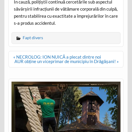
În cauză, polițiștii continuă cercetările sub aspectul
săvârșirii infracțiunii de vătămare corporală din culpă,
pentru stabilirea cu exactitate a împrejurărilor în care
s-a produs accidentul.
Fapt divers
Post
« NECROLOG: ION NUICĂ a plecat dintre noi
navigation
AUR obține un viceprimar de municipiu în Drăgășani! »