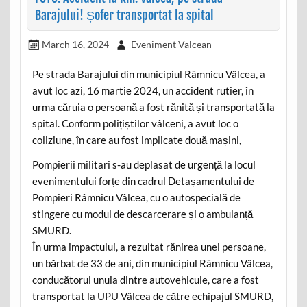
Barajului! Șofer transportat la spital
March 16, 2024
Eveniment Valcean
Pe strada Barajului din municipiul Râmnicu Vâlcea, a
avut loc azi, 16 martie 2024, un accident rutier, în
urma căruia o persoană a fost rănită și transportată la
spital. Conform polițiștilor vâlceni, a avut loc o
coliziune, în care au fost implicate două mașini,
Pompierii militari s-au deplasat de urgență la locul
evenimentului forțe din cadrul Detașamentului de
Pompieri Râmnicu Vâlcea, cu o autospecială de
stingere cu modul de descarcerare și o ambulanță
SMURD.
În urma impactului, a rezultat rănirea unei persoane,
un bărbat de 33 de ani, din municipiul Râmnicu Vâlcea,
conducătorul unuia dintre autovehicule, care a fost
transportat la UPU Vâlcea de către echipajul SMURD,