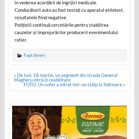
în vederea acordării de îngrijiri medicale.
Conducătorii auto au fost testați cu aparatul etilotest,
rezultatele fiind negative.
Polițiștii continuă cercetările pentru stabilirea
cauzelor și împrejurărilor producerii evenimentului
rutier.
Fapt divers
Post
« De luni, 18 martie, un segment din strada General
navigation
Magheru intră în reabilitare
FOTO: Un șofer a intrat într-un stâlp la Slătioara »