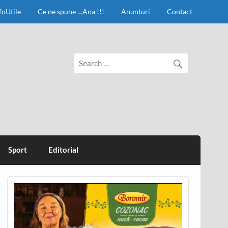
foUtile
Ce ne spune …Ana !!!
Anunturi
Contact
Sport
Editorial