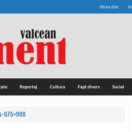
Stirea zilei
In
tate
Reportaj
Cultura
Fapt divers
Social
A-675×900