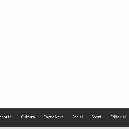
eportaj
Cultura
Fapt divers
Social
Sport
Editorial