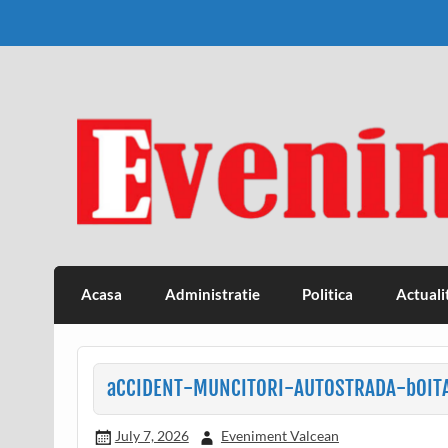
Skip
to
content
Eveniment Valcean
Acasa
Administratie
Politica
Actuali
aCCIDENT-MUNCITORI-AUTOSTRADA-bOIT
July 7, 2026
Eveniment Valcean