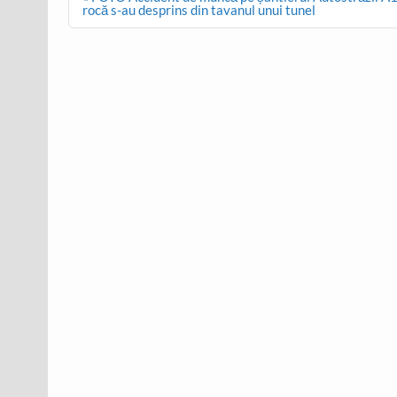
navigation
rocă s-au desprins din tavanul unui tunel