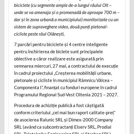
biciclete (cu segmente ample de-a lungul râului Olt –
unde se va amenaja și o promenadă de aproape 700 m –
dar și în zona urbană a municipiului) monitorizate cu un
sistem de supraveghere video, două punți pietonal-
cicliste peste râul Olănești,
7 parcări pentru biciclete și 4 centre inteligente
pentru închirierea de biclete sunt principalele
obiective a căror realizare este asigurată prin
semnarea miercuri, 27 mai, a contractului de execuție
în cadrul proiectului „Creșterea mobilității urbane,
pietonale și cicliste în municipiul Râmnicu Vâlcea –
Componenta I”, finanțat cu fonduri europene în cadrul
Programului Regional Sud-Vest Oltenia 2021 – 2027.
Procedura de achiziție publică a fost câștigată
conform criteriului „cel mai bun raport calitate-preț”
de asocierea Ralunic SRL și Dimex-2000 Company
SRL (având ca subcontractanți Elserv SRL, Prodial
SRL, Teleteknika Engineering SRL și Strabag SRL),