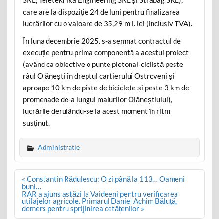
care are la dispoziție 24 de luni pentru finalizarea
lucrărilor cu o valoare de 35,29 mil. lei (inclusiv TVA).
În luna decembrie 2025, s-a semnat contractul de
execuție pentru prima componentă a acestui proiect
(având ca obiective o punte pietonal-ciclistă peste
râul Olănești în dreptul cartierului Ostroveni și
aproape 10 km de piste de biciclete și peste 3 km de
promenade de-a lungul malurilor Olăneștiului),
lucrările derulându-se la acest moment în ritm
susținut.
Administratie
Post
« Constantin Rădulescu: O zi până la 113… Oameni
navigation
buni…
RAR a ajuns astăzi la Vaideeni pentru verificarea
utilajelor agricole. Primarul Daniel Achim Băluță,
demers pentru sprijinirea cetățenilor »