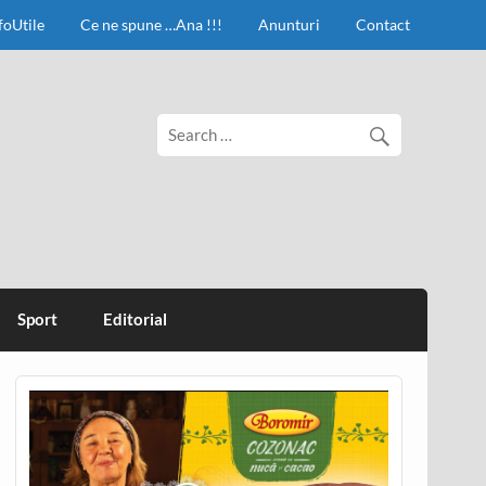
foUtile
Ce ne spune …Ana !!!
Anunturi
Contact
Sport
Editorial