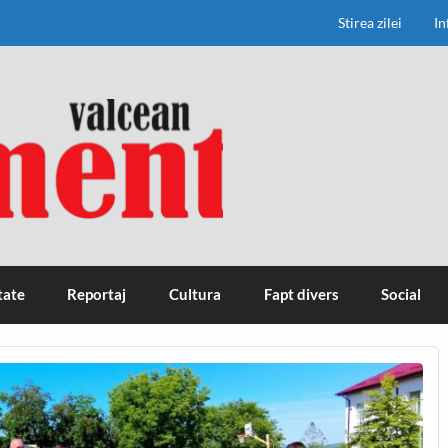
Stirea zilei
In
tate
Reportaj
Cultura
Fapt divers
Social