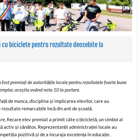
cu biciclete pentru rezultate deosebite la
fost premiați de autoritățile locale pentru rezultatele foarte bune
emplar, aceștia având nota 10 la purtare.
ață de munca, disciplina și implicarea elevilor, care au
rezultate remarcabile încă din anii de școală.
are, fiecare elev premiat a primit câte o bicicletă, un simbol al
iață activ și sănătos. Reprezentanții administrației locale au
ompetiția pozitivă și de a încuraja excelența în educație.