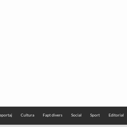
eportaj
Cultura
Fapt divers
Social
Sport
Editorial