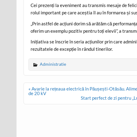
Cei prezenți la eveniment au transmis mesaje de felicita
rolul important pe care aceștia îl au în formarea și su
„Prin astfel de acțiuni dorim să arătăm că performanța
oferim un exemplu pozitiv pentru toți elevii”, a transm
Inițiativa se înscrie în seria acțiunilor prin care admi
rezultatele de excepție în rândul tinerilor.
Administratie
Post
« Avarie la rețeaua electrică în Păușești-Otăsău. Alim
navigation
de 20 kV
Start perfect de zi pentru „L