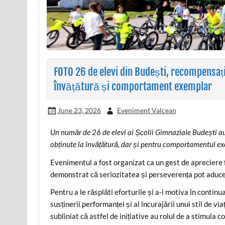
FOTO 26 de elevi din Budești, recompensați 
învățătură și comportament exemplar
June 23, 2026
Eveniment Valcean
Un număr de 26 de elevi ai Școlii Gimnaziale Budești au 
obținute la învățătură, dar și pentru comportamentul ex
Evenimentul a fost organizat ca un gest de apreciere f
demonstrat că seriozitatea și perseverența pot aduce 
Pentru a le răsplăti eforturile și a-i motiva în continu
susținerii performanței și al încurajării unui stil de v
subliniat că astfel de inițiative au rolul de a stimula c