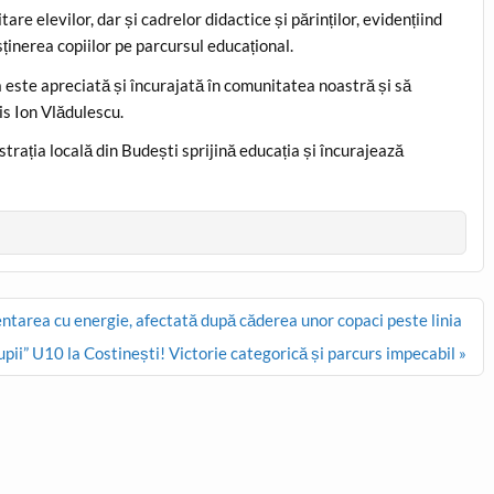
re elevilor, dar și cadrelor didactice și părinților, evidențiind
sținerea copiilor pe parcursul educațional.
 este apreciată și încurajată în comunitatea noastră și să
is Ion Vlădulescu.
nistrația locală din Budești sprijină educația și încurajează
entarea cu energie, afectată după căderea unor copaci peste linia
upii” U10 la Costinești! Victorie categorică și parcurs impecabil »