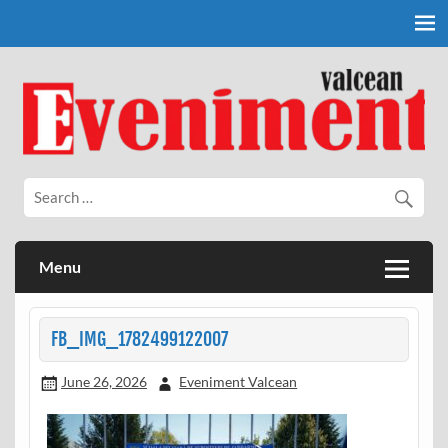
Skip
to
content
Eveniment Valcean
Menu
FB_IMG_1782499122007
June 26, 2026
Eveniment Valcean