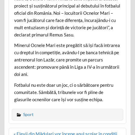
proiect și susținătorul principal al debutului în fotbalul
oficial din România. Noi – locuitorii Ocnelor Mari –
vom fi jucătorul care face diferența, încurajându-i cu
mult entuziasm și dorință de victorie pe jucători”, a
declarat primarul Remus Sasu.
Minerul Ocnele Mari este pregătit să își facă intrarea
cu dreptul în competiție, avându-l pe banca tehnică pe
antrenorul Ion Lazăr, care promite un parcurs
ascendent: promovare până în Liga a IV-a în următorii
doi ani.
Fotbalul nu este doar un joc, ci o sărbătoare pentru
comunitate. Sâmbătă, tribunele vor fi pline de
glasurile ocnenilor care își vor susține echipa.
Sport
Post
« Elevii din Mădulari vor începe anul școlar în condiții