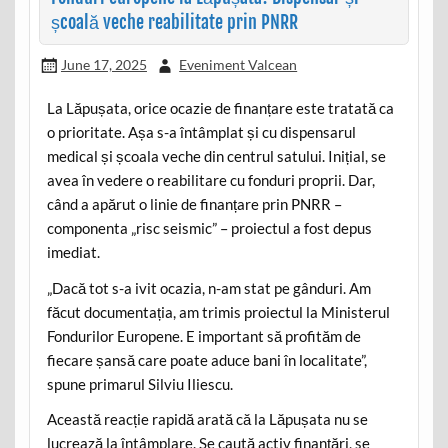
școală veche reabilitate prin PNRR
June 17, 2025
Eveniment Valcean
La Lăpușata, orice ocazie de finanțare este tratată ca
o prioritate. Așa s-a întâmplat și cu dispensarul
medical și școala veche din centrul satului. Inițial, se
avea în vedere o reabilitare cu fonduri proprii. Dar,
când a apărut o linie de finanțare prin PNRR –
componenta „risc seismic” – proiectul a fost depus
imediat.
„Dacă tot s-a ivit ocazia, n-am stat pe gânduri. Am
făcut documentația, am trimis proiectul la Ministerul
Fondurilor Europene. E important să profităm de
fiecare șansă care poate aduce bani în localitate”,
spune primarul Silviu Iliescu.
Această reacție rapidă arată că la Lăpușata nu se
lucrează la întâmplare. Se caută activ finanțări, se