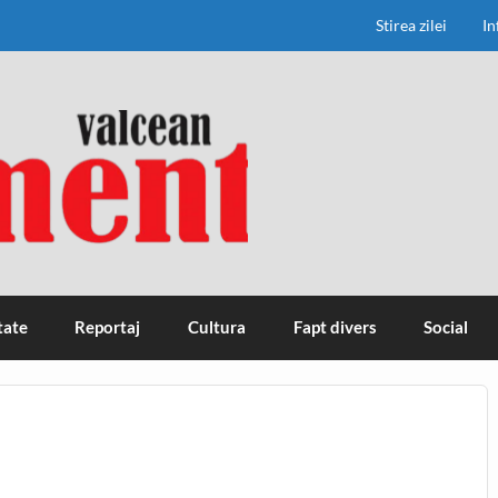
Stirea zilei
In
tate
Reportaj
Cultura
Fapt divers
Social