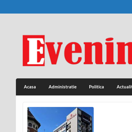
Skip
to
content
Eveniment Valcean
Acasa
Administratie
Politica
Actuali