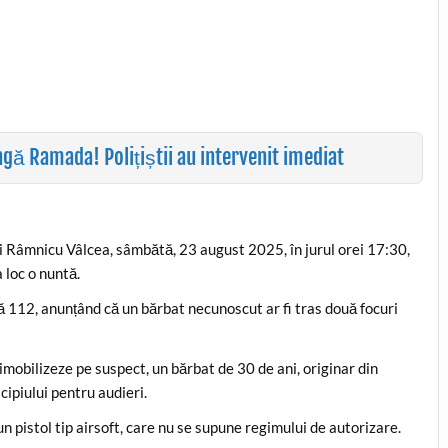
gă Ramada! Polițiștii au intervenit imediat
i Râmnicu Vâlcea, sâmbătă, 23 august 2025, în jurul orei 17:30,
 loc o nuntă.
 112, anunțând că un bărbat necunoscut ar fi tras două focuri
 îl imobilizeze pe suspect, un bărbat de 30 de ani, originar din
icipiului pentru audieri.
 un pistol tip airsoft, care nu se supune regimului de autorizare.