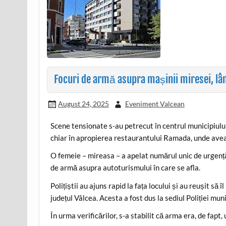
Focuri de armă asupra mașinii miresei, lân
August 24, 2025
Eveniment Valcean
Scene tensionate s-au petrecut în centrul municipiulu
chiar în apropierea restaurantului Ramada, unde avea
O femeie – mireasa – a apelat numărul unic de urgență
de armă asupra autoturismului în care se afla.
Polițiștii au ajuns rapid la fața locului și au reușit să
județul Vâlcea. Acesta a fost dus la sediul Poliției mun
În urma verificărilor, s-a stabilit că arma era, de fapt,