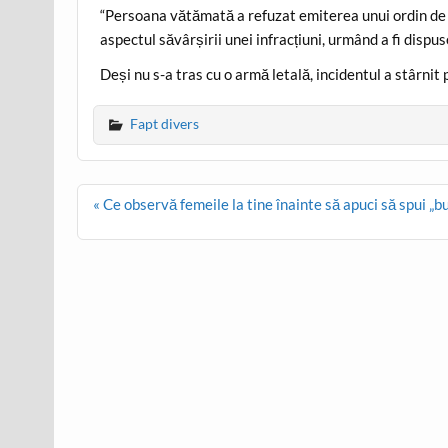
“Persoana vătămată a refuzat emiterea unui ordin de p
aspectul săvârșirii unei infracțiuni, urmând a fi dispu
Deși nu s-a tras cu o armă letală, incidentul a stârnit 
Fapt divers
Post
« Ce observă femeile la tine înainte să apuci să spui „b
navigation