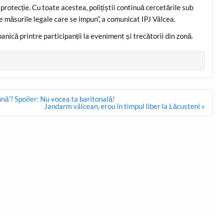
rotecție. Cu toate acestea, polițiștii continuă cercetările sub
se măsurile legale care se impun”, a comunicat IPJ Vâlcea.
panică printre participanții la eveniment și trecătorii din zonă.
ună’? Spoiler: Nu vocea ta baritonală!
Jandarm vâlcean, erou în timpul liber la Lăcusteni »