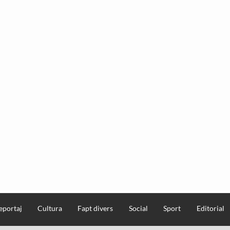
eportaj
Cultura
Fapt divers
Social
Sport
Editorial