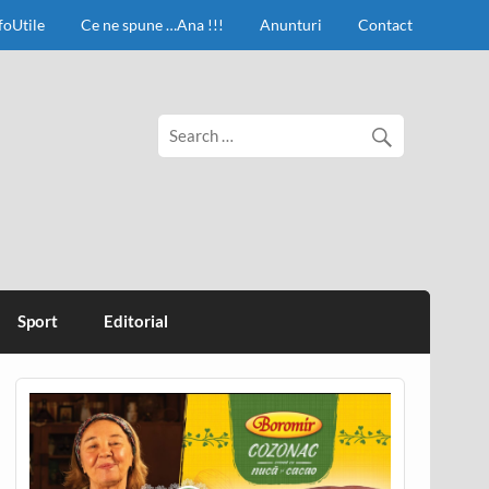
foUtile
Ce ne spune …Ana !!!
Anunturi
Contact
Sport
Editorial