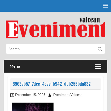
Skip
to
content
Eveniment Valcean
Menu
8963ab57-7dce-4cae-b942-dbb255bda832
December 15, 2025
Eveniment Valcean